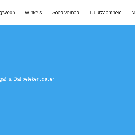
 g’woon
Winkels
Goed verhaal
Duurzaamheid
M
a) is. Dat betekent dat er