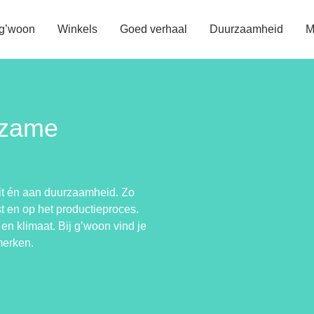
 g’woon
Winkels
Goed verhaal
Duurzaamheid
M
rzame
it én aan duurzaamheid. Zo
t en op het productieproces.
en klimaat. Bij g’woon vind je
merken.