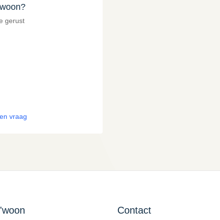
g'woon?
ze gerust
een vraag
g'woon
Contact