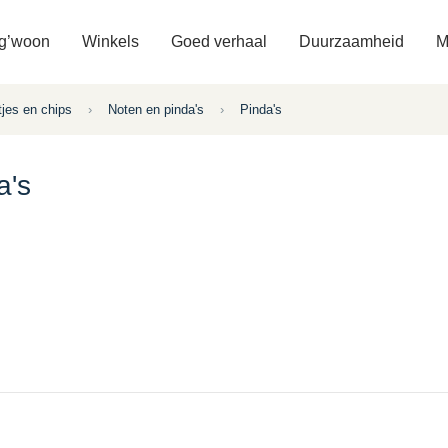
 g’woon
Winkels
Goed verhaal
Duurzaamheid
M
tjes en chips
›
Noten en pinda's
›
Pinda's
a's