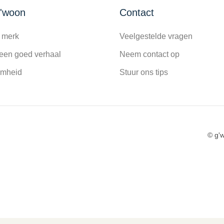
g'woon
Contact
 merk
Veelgestelde vragen
een goed verhaal
Neem contact op
amheid
Stuur ons tips
© g'